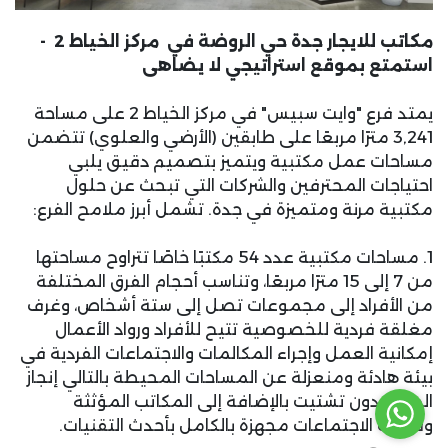
مكاتب للايجار جدة حي الروضة في مركز الخياط 2 -
استمتع بموقع استراتيجي لا يضاهى
يمتد فرع "وايت سبيس" في مركز الخياط 2 على مساحة
3,241 مترًا مربعًا على طابقين (الأرضي والعلوي) تتضمن
مساحات عمل مكتبية ويتميز بتصميم دقيق يلبي
احتياجات المحترفين والشركات التي تبحث عن حلول
مكتبية مرنة ومتميزة في جدة. تشمل أبرز ملامح الفرع:
1. مساحات مكتبية عدد 54 مكتبًا خاصًا تتراوح مساحتها
من 7 إلى 15 مترًا مربعًا، وتناسب أحجام الفرق المختلفة
من الأفراد إلى مجموعات تصل إلى ستة أشخاص، وغرف
مغلقة فردية للخصوصية تتيح للأفراد ورواد الأعمال
إمكانية العمل وإجراء المكالمات والاجتماعات الفردية في
بيئة هادئة ومنعزلة عن المساحات المحيطة بالتالي إنجاز
المهام دون تشتيت بالإضافة إلى المكاتب المؤثثة
وقاعات الاجتماعات مجهزة بالكامل بأحدث التقنيات.